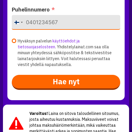
Puhelinnumero
F
i
n
l
Hyväksyn palvelun
käyttöehdot ja
a
tietosuojaselosteen
. Yhdistelylainat.com saa olla
n
minuun yhteydessä sähköpostitse & tekstiviestitse
d
lainatarjouksiin liittyen. Voit halutessasi peruuttaa
+
viestit yhdellä napautuksella.
3
5
8
Hae nyt
Varoitus!
Laina on sitova taloudellinen sitoumus,
josta aiheutuu kustannuksia. Maksuviiveet voivat
johtaa maksuhäiriömerkintään, mikä vaikeuttaa
merkittävästi arkea ja sopimusten saantia. Hae