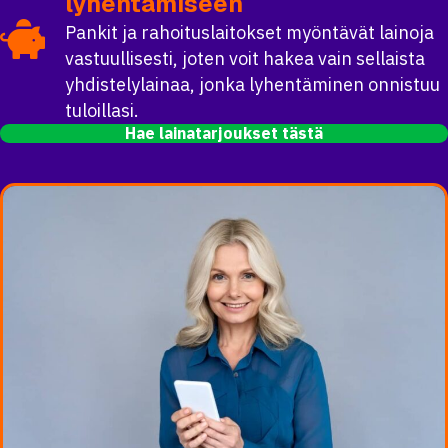
lyhentämiseen
Pankit ja rahoituslaitokset myöntävät lainoja
vastuullisesti, joten voit hakea vain sellaista
yhdistelylainaa, jonka lyhentäminen onnistuu
tuloillasi.
Hae lainatarjoukset tästä