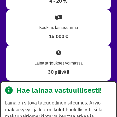
4 - 20 %
Keskim. lainasumma
15 000 €
Lainatarjoukset voimassa
30 päivää
Hae lainaa vastuullisesti!
Laina on sitova taloudellinen sitoumus. Arvioi
maksukykysi ja luoton kulut huolellisesti, sillä
maksuhäiriömerkintä vaikeuttaa arkea ja