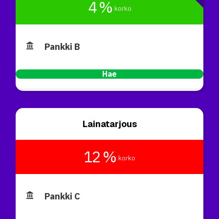
4 %
korko
Pankki B
Hae
Lainatarjous
12 %
korko
Pankki C