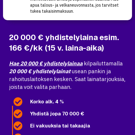
apua talous- ja velkaneuvonnasta, jos tarvitset
tukea takaisinmaksuun.
20 000 € yhdistelylaina esim.
166 €/kk (15 v. laina-aika)
Hae 20 000 € yhdistelylainaa
kilpailuttamalla
20 000 € yhdistelylainat
usean pankin ja
rahoituslaitoksen kesken. Saat lainatarjouksia,
joista voit valita parhaan.
Korko alk. 4 %
Yhdistä jopa 70 000 €
Ei vakuuksia tai takaajia