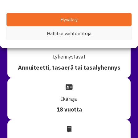
Laina-aika
Hyväksy
1 - 20 vuotta
Hallitse vaihtoehtoja
Lyhennystavat
Annuiteetti, tasaerä tai tasalyhennys
Ikäraja
18 vuotta