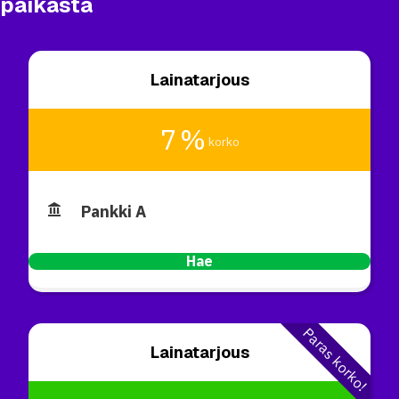
paikasta
Lainatarjous
7 %
korko
Pankki A
Hae
Paras korko!
Lainatarjous