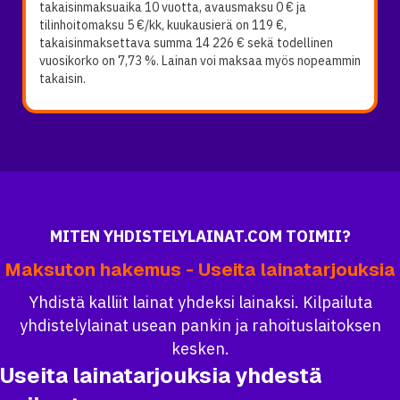
takaisinmaksuaika 10 vuotta, avausmaksu 0 € ja
tilinhoitomaksu 5 €/kk, kuukausierä on 119 €,
takaisinmaksettava summa 14 226 € sekä todellinen
vuosikorko on 7,73 %. Lainan voi maksaa myös nopeammin
takaisin.
MITEN YHDISTELYLAINAT.COM TOIMII?
Maksuton hakemus - Useita lainatarjouksia
Yhdistä kalliit lainat yhdeksi lainaksi. Kilpailuta
yhdistelylainat usean pankin ja rahoituslaitoksen
kesken.
Useita lainatarjouksia yhdestä