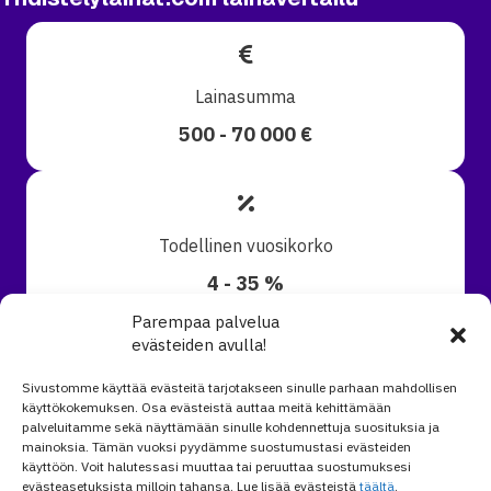
Lainasumma
500 - 70 000 €
Todellinen vuosikorko
4 - 35 %
Parempaa palvelua
evästeiden avulla!
Sivustomme käyttää evästeitä tarjotakseen sinulle parhaan mahdollisen
Keskim. laina-aika
käyttökokemuksen. Osa evästeistä auttaa meitä kehittämään
palveluitamme sekä näyttämään sinulle kohdennettuja suosituksia ja
6 vuotta
mainoksia. Tämän vuoksi pyydämme suostumustasi evästeiden
käyttöön. Voit halutessasi muuttaa tai peruuttaa suostumuksesi
evästeasetuksista milloin tahansa. Lue lisää evästeistä
täältä
.