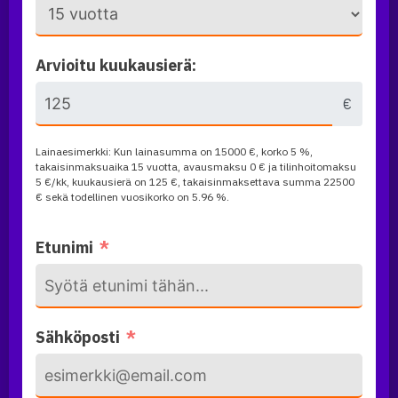
Arvioitu kuukausierä:
€
Lainaesimerkki: Kun lainasumma on
15000
€, korko 5 %,
takaisinmaksuaika
15 vuotta
, avausmaksu 0 € ja tilinhoitomaksu
5 €/kk, kuukausierä on
125
€, takaisinmaksettava summa
22500
€ sekä todellinen vuosikorko on
5.96
%.
Etunimi
Sähköposti