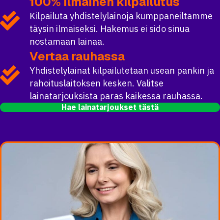
100% ilmainen kilpailutus
Kilpailuta yhdistelylainoja kumppaneiltamme
täysin ilmaiseksi. Hakemus ei sido sinua
nostamaan lainaa.
Vertaa rauhassa
Yhdistelylainat kilpailutetaan usean pankin ja
rahoituslaitoksen kesken. Valitse
lainatarjouksista paras kaikessa rauhassa.
Hae lainatarjoukset tästä