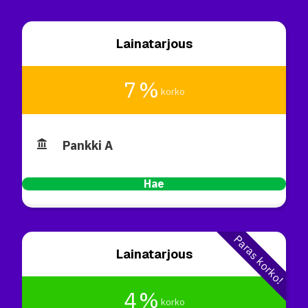
Lainatarjous
7 %
korko
Pankki A
Hae
Paras korko!
Lainatarjous
4 %
korko