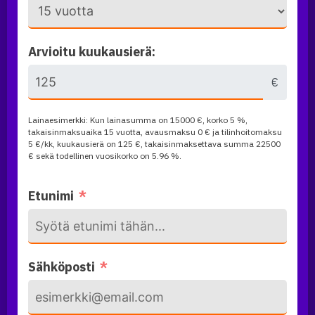
Arvioitu kuukausierä:
€
Lainaesimerkki: Kun lainasumma on
15000
€, korko 5 %,
takaisinmaksuaika
15 vuotta
, avausmaksu 0 € ja tilinhoitomaksu
5 €/kk, kuukausierä on
125
€, takaisinmaksettava summa
22500
€ sekä todellinen vuosikorko on
5.96
%.
Etunimi
Sähköposti