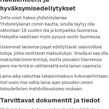
hyväksymisedellytykset
Jotta voisit hakea yhdistelylainaa
Yhdistelylainat.comin kautta, sinulla täytyy olla
vähintään 18 vuoden ikä ja kotipaikka Suomessa.
Hakijalta vaaditaan myös pysyvä osoite Suomessa.
Useimmat lainantarjoajat edellyttävät säännöllisiä
tuloja, jotka osoittavat maksukykysi. Sinulla ei saa olla
maksuhäiriömerkintöjä, mutta joissakin tilanteissa
pieni merkintä ei välttämättä estä lainan saamista.
Laina-aika vaikuttaa takaisinmaksun kokonaishintaan.
Voit usein itse valita laina-ajan pituuden omien
taloudellisten mahdollisuuksiesi mukaan.
Tarvittavat dokumentit ja tiedot