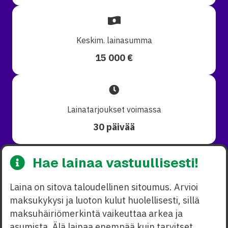
Keskim. lainasumma
15 000 €
Lainatarjoukset voimassa
30 päivää
Hae lainaa vastuullisesti!
Laina on sitova taloudellinen sitoumus. Arvioi
maksukykysi ja luoton kulut huolellisesti, sillä
maksuhäiriömerkintä vaikeuttaa arkea ja
asumista. Älä lainaa enempää kuin tarvitset.