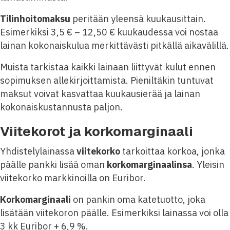
Tilinhoitomaksu
peritään yleensä kuukausittain.
Esimerkiksi 3,5 € – 12,50 € kuukaudessa voi nostaa
lainan kokonaiskulua merkittävästi pitkällä aikavälillä.
Muista tarkistaa kaikki lainaan liittyvät kulut ennen
sopimuksen allekirjoittamista. Pieniltäkin tuntuvat
maksut voivat kasvattaa kuukausierää ja lainan
kokonaiskustannusta paljon.
Viitekorot ja korkomarginaali
Yhdistelylainassa
viitekorko
tarkoittaa korkoa, jonka
päälle pankki lisää oman
korkomarginaalinsa
. Yleisin
viitekorko markkinoilla on Euribor.
Korkomarginaali
on pankin oma katetuotto, joka
lisätään viitekoron päälle. Esimerkiksi lainassa voi olla
3 kk Euribor + 6,9 %.