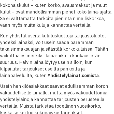
kokonaiskulut – kuten korko, avausmaksut ja muut
kulut – ovat mahdollisimman pienet koko laina-ajalta.
Se ei välttämättä tarkoita pienintä nimelliskorkoa,
vaan myös muita kuluja kannattaa vertailla.
Kun yhdistät useita kulutusluottoja tai joustoluotot
yhdeksi lainaksi, voit usein saada paremman
takaisinmaksuajan ja säästää korkokuluissa. Tähän
vaikuttaa esimerkiksi laina-aika ja kuukausierän
suuruus. Halvin laina löytyy usein silloin, kun
kilpailutat tarjoukset useilta pankeilta ja
lainapalveluilta, kuten
Yhdistelylainat.comista
.
Usein henkilöasiakkaat saavat edullisemman koron
vakuudelliselle lainalle, mutta myös vakuudettomia
yhdistelylainoja kannattaa tarjousten perusteella
vertailla. Muista tarkistaa todellinen vuosikorko,
koska se kertoo kokonaiskustannukset.