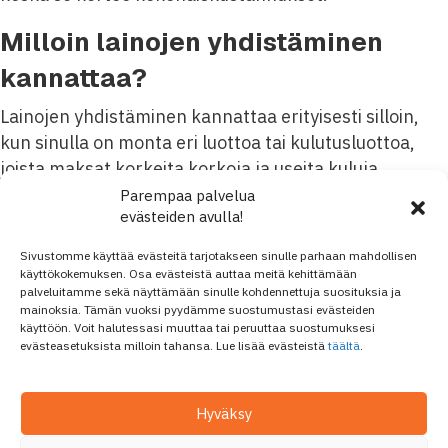
Milloin lainojen yhdistäminen
kannattaa?
Lainojen yhdistäminen kannattaa erityisesti silloin,
kun sinulla on monta eri luottoa tai kulutusluottoa,
joista maksat korkeita korkoja ja useita kuluja.
Yhdistämällä lainat yhdeksi saat yhden kuukausierän,
Parempaa palvelua
evästeiden avulla!
mikä helpottaa hallintaa ja voi pienentää
kokonaiskoron.
Sivustomme käyttää evästeitä tarjotakseen sinulle parhaan mahdollisen
käyttökokemuksen. Osa evästeistä auttaa meitä kehittämään
Jos nykyiset takaisinmaksuajat ovat lyhyet ja
palveluitamme sekä näyttämään sinulle kohdennettuja suosituksia ja
mainoksia. Tämän vuoksi pyydämme suostumustasi evästeiden
kuukausierät tuntuvat liian suurilta, yhdistelylaina voi
käyttöön. Voit halutessasi muuttaa tai peruuttaa suostumuksesi
mahdollistaa pidemmän maksuaikataulun ja
evästeasetuksista milloin tahansa. Lue lisää evästeistä
täältä
.
pienemmän kuukausierän. Näin voit ehkä
tasapainottaa talouttasi helpommin.
Hyväksy
Lainojen yhdistäminen sopii sinulle, jos haluat säästöä