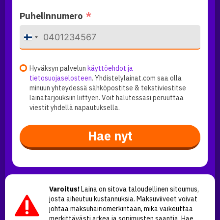
Puhelinnumero
F
i
n
l
Hyväksyn palvelun
käyttöehdot ja
a
tietosuojaselosteen
. Yhdistelylainat.com saa olla
n
minuun yhteydessä sähköpostitse & tekstiviestitse
d
lainatarjouksiin liittyen. Voit halutessasi peruuttaa
+
viestit yhdellä napautuksella.
3
5
8
Hae nyt
Varoitus!
Laina on sitova taloudellinen sitoumus,
josta aiheutuu kustannuksia. Maksuviiveet voivat
johtaa maksuhäiriömerkintään, mikä vaikeuttaa
merkittävästi arkea ja sopimusten saantia. Hae