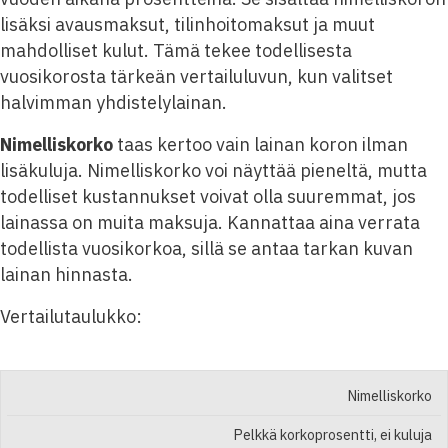
lisäksi avausmaksut, tilinhoitomaksut ja muut
mahdolliset kulut. Tämä tekee todellisesta
vuosikorosta tärkeän vertailuluvun, kun valitset
halvimman yhdistelylainan.
Nimelliskorko
taas kertoo vain lainan koron ilman
lisäkuluja. Nimelliskorko voi näyttää pieneltä, mutta
todelliset kustannukset voivat olla suuremmat, jos
lainassa on muita maksuja. Kannattaa aina verrata
todellista vuosikorkoa, sillä se antaa tarkan kuvan
lainan hinnasta.
Vertailutaulukko:
MITÄ
Nimelliskorko
KORKOTYYPPI
SISÄLTÄÄ
Pelkkä korkoprosentti, ei kuluja