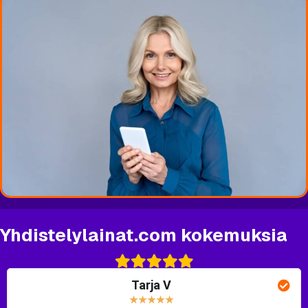
Yhdistelylainat.com kokemuksia
Tarja V
★
★
★
★
★