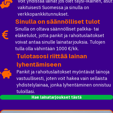
Voit yhdistää lainat jos olet täysi-ikäinen, asut
vakituisesti Suomessa ja sinulla on
verkkopankkitunnukset.
Sinulla on säännölliset tulot
Sinulla on oltava säännölliset palkka- tai
eläketulot, jotta pankit ja rahoituslaitokset
voivat antaa sinulle lainatarjouksia. Tulojen
tulla olla vähintään 1000 €/kk.
Tulotasosi riittää lainan
lyhentämiseen
Pankit ja rahoituslaitokset myöntävät lainoja
vastuullisesti, joten voit hakea vain sellaista
yhdistelylainaa, jonka lyhentäminen onnistuu
tuloillasi.
Hae lainatarjoukset tästä