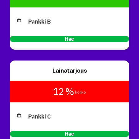
Pankki B
Hae
Lainatarjous
12 %
korko
Pankki C
Hae