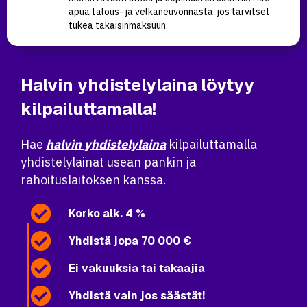
apua talous- ja velkaneuvonnasta, jos tarvitset
tukea takaisinmaksuun.
Halvin yhdistelylaina löytyy
kilpailuttamalla!
Hae
halvin yhdistelylaina
kilpailuttamalla
yhdistelylainat usean pankin ja
rahoituslaitoksen kanssa.
Korko alk. 4 %
Yhdistä jopa 70 000 €
Ei vakuuksia tai takaajia
Yhdistä vain jos säästät!