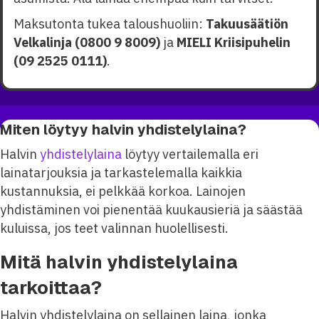
Maksutonta tukea taloushuoliin:
Takuusäätiön
Velkalinja (0800 9 8009)
ja
MIELI Kriisipuhelin
(09 2525 0111)
.
Miten löytyy halvin yhdistelylaina?
Halvin
yhdistelylaina
löytyy vertailemalla eri
lainatarjouksia ja tarkastelemalla kaikkia
kustannuksia, ei pelkkää korkoa. Lainojen
yhdistäminen voi pienentää kuukausieriä ja säästää
kuluissa, jos teet valinnan huolellisesti.
Mitä halvin yhdistelylaina
tarkoittaa?
Halvin yhdistelylaina on sellainen laina, jonka