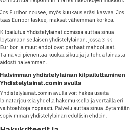
voi muuttua helpommin markkinakorkojen mukaan.
Jos Euribor nousee, myös kuukausieräsi kasvaa. Jos
taas Euribor laskee, maksat vähemmän korkoa.
Kilpailutus Yhdistelylainat.comissa auttaa sinua
löytämään sellaisen yhdistelylainan, jossa 3 kk
Euribor ja muut ehdot ovat parhaat mahdolliset.
Tämä voi pienentää kuukausikuluja ja tehdä lainasta
aidosti halvemman.
Halvimman yhdistelylainan kilpailuttaminen
Yhdistelylainat.comin avulla
Yhdistelylainat.comin avulla voit hakea useita
lainatarjouksia yhdellä hakemuksella ja vertailla eri
vaihtoehtoja nopeasti. Palvelu auttaa sinua löytämään
sopivimman yhdistelylainan edullisin ehdoin.
Hakukriteerit ja