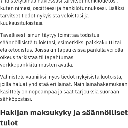
Yhdistelylainaa hakiessasi tarvitset henkilötietosi,
kuten nimesi, osoitteesi ja henkilötunnuksesi. Lisäksi
tarvitset tiedot nykyisistä veloistasi ja
kuukausituloistasi.
Tavallisesti sinun täytyy toimittaa todistus
säännöllisistä tuloistasi, esimerkiksi palkkakuitti tai
eläketodistus. Joissakin tapauksissa pankilla voi olla
oikeus tarkistaa tilitapahtumasi
verkkopankkitunnusten avulla.
Valmistele valmiiksi myös tiedot nykyisistä luotoista,
joilla haluat yhdistää eri lainat. Näin lainahakemuksen
käsittely on nopeampaa ja saat tarjouksia suoraan
sähköpostiisi.
Hakijan maksukyky ja säännölliset
tulot