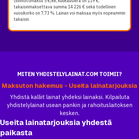
tilinhoitomaksu 5 €/kk, kuukausierä on 119 €,
takaisinmaksettava summa 14 226 € sekä todellinen
vuosikorko on 7,73 %. Lainan voi maksaa myös nopeammin
takaisin.
MITEN YHDISTELYLAINAT.COM TOIMII?
Maksuton hakemus - Useita lainatarjouksia
Yhdistä kalliit lainat yhdeksi lainaksi. Kilpailuta
yhdistelylainat usean pankin ja rahoituslaitoksen
kesken.
Useita lainatarjouksia yhdestä
paikasta