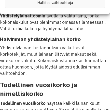
Hallitse vaihtoehtoja
kuluissa ja selkeämmän lainatilanteen. On tärkeää
vertailla tarjoukset huolellisesti esimerkiksi
Yhdistelylainat.comin
avulla ja valita laina, jonka
kokonaiskulut ovat pienimmät omassa tilanteessasi.
Vältä turhia kuluja ja hyödynnä kilpailutus.
Halvimman yhdistelylainan korko
Yhdistelylainan kustannuksiin vaikuttavat
korkotekijät, muut lainaan liittyvät maksut sekä
viitekoron valinta. Kokonaiskustannukset kannattaa
ottaa huomioon, jotta löydät aidosti edullisimman
vaihtoehdon.
Todellinen vuosikorko ja
nimelliskorko
Todellinen vuosikorko
näyttää kaikki lainan kulut
vuoden aikana prosentteina. Se sisältää nimelliskoron