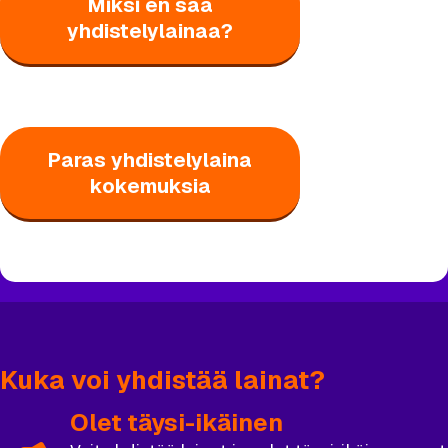
Miksi en saa
yhdistelylainaa?
Paras yhdistelylaina
kokemuksia
Kuka voi yhdistää lainat?
Olet täysi-ikäinen