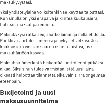
maksukyvystäsi.
Yksi yhdistelylaina voi kuitenkin selkeyttää talouttasi.
Kun sinulla on yksi eräpäivä ja kiinteä kuukausierä,
hallitset maksut paremmin.
Maksukykysi ratkaisee, saatko lainan ja millä ehdoilla.
Pankki arvioi tulosi, menosi ja nykyiset velkasi. Jos
kuukausierä vie liian suuren osan tuloistasi, riski
maksuhäiriöön kasvaa.
Maksuhäiriömerkintä heikentää luottotiedot pitkäksi
aikaa. Siksi sinun tulee varmistaa, että uusi laina
oikeasti helpottaa tilannetta eikä vain siirrä ongelmaa
eteenpäin.
Budjetointi ja uusi
maksusuunnitelma