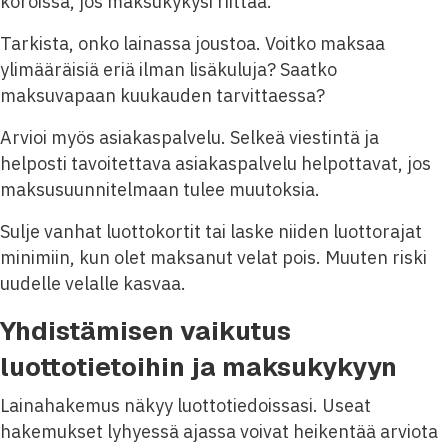
koroissa, jos maksukykysi riittää.
Tarkista, onko lainassa joustoa. Voitko maksaa
ylimääräisiä eriä ilman lisäkuluja? Saatko
maksuvapaan kuukauden tarvittaessa?
Arvioi myös asiakaspalvelu. Selkeä viestintä ja
helposti tavoitettava asiakaspalvelu helpottavat, jos
maksusuunnitelmaan tulee muutoksia.
Sulje vanhat luottokortit tai laske niiden luottorajat
minimiin, kun olet maksanut velat pois. Muuten riski
uudelle velalle kasvaa.
Yhdistämisen vaikutus
luottotietoihin ja maksukykyyn
Lainahakemus näkyy luottotiedoissasi. Useat
hakemukset lyhyessä ajassa voivat heikentää arviota