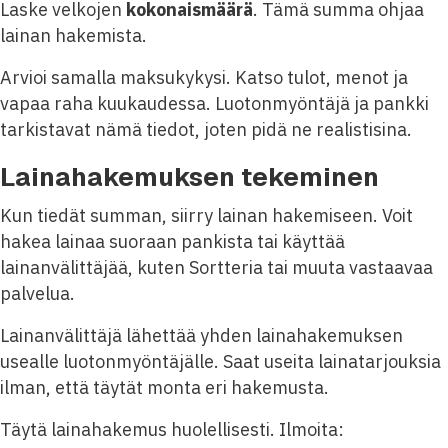
(€)
%
(€)
Laske velkojen
kokonaismäärä
. Tämä summa ohjaa
lainan hakemista.
Arvioi samalla maksukykysi. Katso tulot, menot ja
vapaa raha kuukaudessa. Luotonmyöntäjä ja pankki
tarkistavat nämä tiedot, joten pidä ne realistisina.
Lainahakemuksen tekeminen
Kun tiedät summan, siirry lainan hakemiseen. Voit
hakea lainaa suoraan pankista tai käyttää
lainanvälittäjää, kuten Sortteria tai muuta vastaavaa
palvelua.
Lainanvälittäjä lähettää yhden lainahakemuksen
usealle luotonmyöntäjälle. Saat useita lainatarjouksia
ilman, että täytät monta eri hakemusta.
Täytä lainahakemus huolellisesti. Ilmoita: