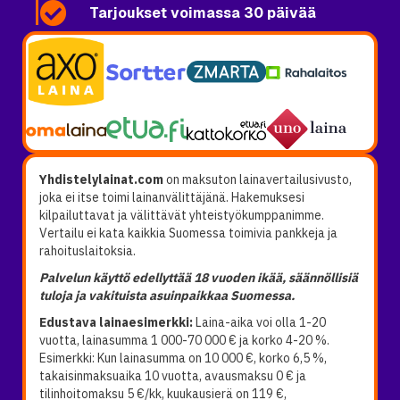
Tarjoukset voimassa 30 päivää
Yhdistelylainat.com
on maksuton lainavertailusivusto,
joka ei itse toimi lainanvälittäjänä. Hakemuksesi
kilpailuttavat ja välittävät yhteistyökumppanimme.
Vertailu ei kata kaikkia Suomessa toimivia pankkeja ja
rahoituslaitoksia.
Palvelun käyttö edellyttää 18 vuoden ikää, säännöllisiä
tuloja ja vakituista asuinpaikkaa Suomessa.
Edustava lainaesimerkki:
Laina-aika voi olla 1-20
vuotta, lainasumma 1 000-70 000 € ja korko 4-20 %.
Esimerkki: Kun lainasumma on 10 000 €, korko 6,5 %,
takaisinmaksuaika 10 vuotta, avausmaksu 0 € ja
tilinhoitomaksu 5 €/kk, kuukausierä on 119 €,