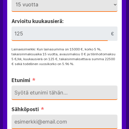
Arvioitu kuukausierä:
€
Lainaesimerkki: Kun lainasumma on
15000
€, korko 5 %,
takaisinmaksuaika
15 vuotta
, avausmaksu 0 € ja tilinhoitomaksu
5 €/kk, kuukausierä on
125
€, takaisinmaksettava summa
22500
€ sekä todellinen vuosikorko on
5.96
%.
Etunimi
Sähköposti