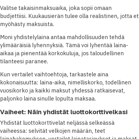
Valitse takaisinmaksuaika, joka sopii omaan
budjettiisi. Kuukausierän tulee olla realistinen, jotta et
myöhästy maksuista.
Moni yhdistelylaina antaa mahdollisuuden tehdä
ylimääräisiä lyhennyksiä. Tämä voi lyhentää laina-
aikaa ja pienentää korkokuluja, jos taloudellinen
tilanteesi paranee.
Kun vertailet vaihtoehtoja, tarkastele aina
kokonaisuutta: laina-aika, nimelliskorko, todellinen
vuosikorko ja kaikki maksut yhdessä ratkaisevat,
paljonko laina sinulle lopulta maksaa.
Vaiheet: Näin yhdistät luottokorttivelkasi
Yhdistät luottokorttivelat neljässä selkeässä
vaiheessa: selvität velkojen määrän, teet
lainahakemuksen, vertailet lainatarjoukset ja maksat