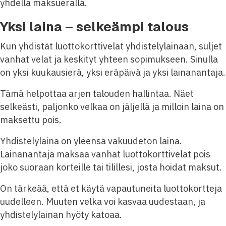
yhdellä maksuerällä.
Yksi laina – selkeämpi talous
Kun yhdistät luottokorttivelat yhdistelylainaan, suljet
vanhat velat ja keskityt yhteen sopimukseen. Sinulla
on yksi kuukausierä, yksi eräpäivä ja yksi lainanantaja.
Tämä helpottaa arjen talouden hallintaa. Näet
selkeästi, paljonko velkaa on jäljellä ja milloin laina on
maksettu pois.
Yhdistelylaina on yleensä vakuudeton laina.
Lainanantaja maksaa vanhat luottokorttivelat pois
joko suoraan korteille tai tilillesi, josta hoidat maksut.
On tärkeää, että et käytä vapautuneita luottokortteja
uudelleen. Muuten velka voi kasvaa uudestaan, ja
yhdistelylainan hyöty katoaa.