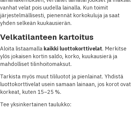
vanhat velat pois uudella lainalla. Kun toimit
järjestelmällisesti, pienennät korkokuluja ja saat
yhden selkeän kuukausierän.
Velkatilanteen kartoitus
Aloita listaamalla
kaikki luottokorttivelat
. Merkitse
ylös jokaisen kortin saldo, korko, kuukausierä ja
mahdolliset tilinhoitomaksut.
Tarkista myös muut tililuotot ja pienlainat. Yhdistä
luottokorttivelat usein samaan lainaan, jos korot ovat
korkeat, kuten 15–25 %.
Tee yksinkertainen taulukko:
JÄLJELLÄ
KORKO
KUUKAUSIERÄ
VELKA