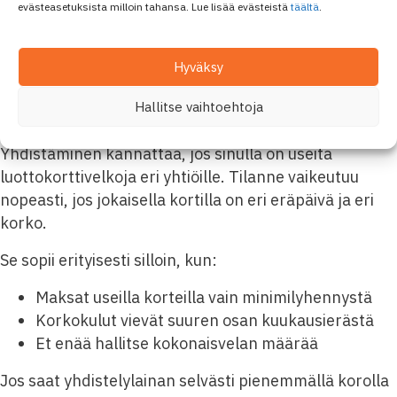
evästeasetuksista milloin tahansa. Lue lisää evästeistä
täältä
.
Kun hoidat vain yhtä lainaa, seuraat helpommin omaa
velkatilannettasi. Tämä tukee taloudenhallintaa ja
Hyväksy
vähentää riskiä, että jokin luottokorttilasku unohtuu.
Hallitse vaihtoehtoja
Milloin yhdistäminen kannattaa
Yhdistäminen kannattaa, jos sinulla on useita
luottokorttivelkoja eri yhtiöille. Tilanne vaikeutuu
nopeasti, jos jokaisella kortilla on eri eräpäivä ja eri
korko.
Se sopii erityisesti silloin, kun:
Maksat useilla korteilla vain minimilyhennystä
Korkokulut vievät suuren osan kuukausierästä
Et enää hallitse kokonaisvelan määrää
Jos saat yhdistelylainan selvästi pienemmällä korolla