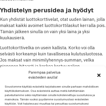
Yhdistelyn perusidea ja hyödyt
Kun yhdistät luottokorttivelat, otat uuden lainan, jolla
maksat kaikki avoimet luottokorttilaskut kerralla pois.
Tämän jälkeen sinulla on vain yksi laina ja yksi
kuukausierä.
Luottokorttivelka on usein kallista. Korko voi olla
selvästi korkeampi kuin tavallisessa kulutusluotossa.
Jos maksat vain minimilyhennys‑summan, velka
pienenee hitaasti ja korkoa kertyy paljon.
Parempaa palvelua
Korttivelkojen yhdistäminen voi tuoda sinulle kolme
evästeiden avulla!
selkeää hyötyä:
Sivustomme käyttää evästeitä tarjotakseen sinulle parhaan mahdollisen
käyttökokemuksen. Osa evästeistä auttaa meitä kehittämään
Yksi kuukausierä useiden sijaan
palveluitamme sekä näyttämään sinulle kohdennettuja suosituksia ja
Mahdollisesti matalampi korko
mainoksia. Tämän vuoksi pyydämme suostumustasi evästeiden
käyttöön. Voit halutessasi muuttaa tai peruuttaa suostumuksesi
Selkeä takaisinmaksuaikataulu