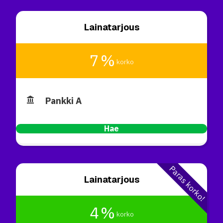
Lainatarjous
7 %
korko
Pankki A
Hae
Paras korko!
Lainatarjous
4 %
korko