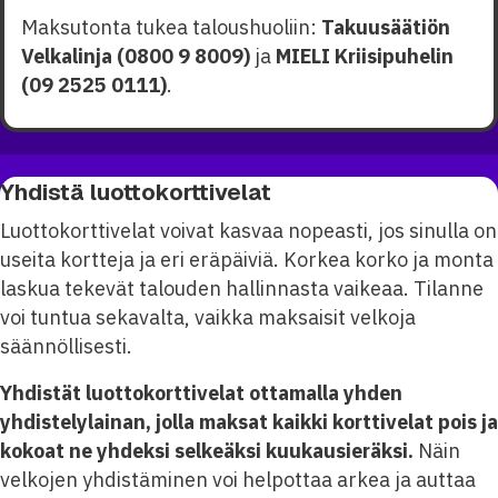
Maksutonta tukea taloushuoliin:
Takuusäätiön
Velkalinja (0800 9 8009)
ja
MIELI Kriisipuhelin
(09 2525 0111)
.
Yhdistä luottokorttivelat
Luottokorttivelat voivat kasvaa nopeasti, jos sinulla on
useita kortteja ja eri eräpäiviä. Korkea korko ja monta
laskua tekevät talouden hallinnasta vaikeaa. Tilanne
voi tuntua sekavalta, vaikka maksaisit velkoja
säännöllisesti.
Yhdistät luottokorttivelat ottamalla yhden
yhdistelylainan, jolla maksat kaikki korttivelat pois ja
kokoat ne yhdeksi selkeäksi kuukausieräksi.
Näin
velkojen yhdistäminen voi helpottaa arkea ja auttaa