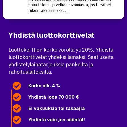
apua talous- ja velkaneuvonnasta, jos tarvitset
tukea takaisinmaksuun.
Yhdistä luottokorttivelat
Luottokorttien korko voi olla yli 20%. Yhdistä
luottokorttivelat yhdeksi lainaksi. Saat useita
yhdistelylainatarjouksia pankeilta ja
rahoituslaitoksilta.
Korko alk. 4 %
Yhdistä jopa 70 000 €
Ei vakuuksia tai takaajia
Yhdistä vain jos säästät!