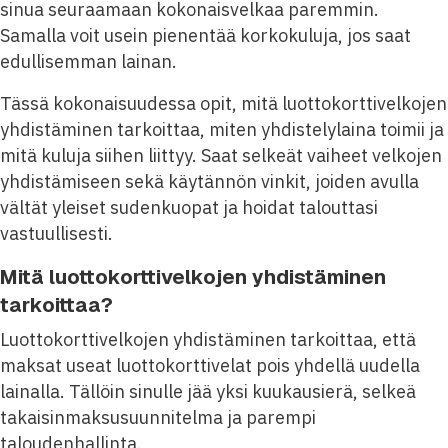
sinua seuraamaan kokonaisvelkaa paremmin.
Samalla voit usein pienentää korkokuluja, jos saat
edullisemman lainan.
Tässä kokonaisuudessa opit, mitä luottokorttivelkojen
yhdistäminen tarkoittaa, miten yhdistelylaina toimii ja
mitä kuluja siihen liittyy. Saat selkeät vaiheet velkojen
yhdistämiseen sekä käytännön vinkit, joiden avulla
vältät yleiset sudenkuopat ja hoidat talouttasi
vastuullisesti.
Mitä luottokorttivelkojen yhdistäminen
tarkoittaa?
Luottokorttivelkojen yhdistäminen tarkoittaa, että
maksat useat luottokorttivelat pois yhdellä uudella
lainalla. Tällöin sinulle jää yksi kuukausierä, selkeä
takaisinmaksusuunnitelma ja parempi
taloudenhallinta.