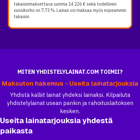
takaisinmaksettava summa 14 226 € sekä todellinen
vuosikorko on 7,73 %. Lainan voi maksaa myös nopeammin
takaisin.
MITEN YHDISTELYLAINAT.COM TOIMII?
Maksuton hakemus - Useita lainatarjouksia
Yhdistä kalliit lainat yhdeksi lainaksi. Kilpailuta
yhdistelylainat usean pankin ja rahoituslaitoksen
kesken.
Useita lainatarjouksia yhdestä
paikasta