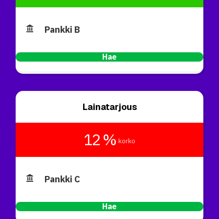
Pankki B
Hae
Lainatarjous
12 %
korko
Pankki C
Hae