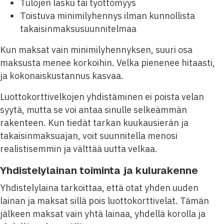
Tulojen lasku tai työttömyys
Toistuva minimilyhennys ilman kunnollista
takaisinmaksusuunnitelmaa
Kun maksat vain minimilyhennyksen, suuri osa
maksusta menee korkoihin. Velka pienenee hitaasti,
ja kokonaiskustannus kasvaa.
Luottokorttivelkojen yhdistäminen ei poista velan
syytä, mutta se voi antaa sinulle selkeämmän
rakenteen. Kun tiedät tarkan kuukausierän ja
takaisinmaksuajan, voit suunnitella menosi
realistisemmin ja välttää uutta velkaa.
Yhdistelylainan toiminta ja kulurakenne
Yhdistelylaina tarkoittaa, että otat yhden uuden
lainan ja maksat sillä pois luottokorttivelat. Tämän
jälkeen maksat vain yhtä lainaa, yhdellä korolla ja