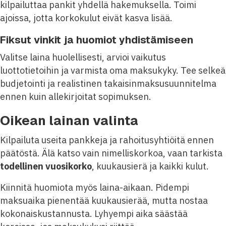
kilpailuttaa pankit yhdellä hakemuksella. Toimi
ajoissa, jotta korkokulut eivät kasva lisää.
Fiksut vinkit ja huomiot yhdistämiseen
Valitse laina huolellisesti, arvioi vaikutus
luottotietoihin ja varmista oma maksukyky. Tee selkeä
budjetointi ja realistinen takaisinmaksusuunnitelma
ennen kuin allekirjoitat sopimuksen.
Oikean lainan valinta
Kilpailuta useita pankkeja ja rahoitusyhtiöitä ennen
päätöstä. Älä katso vain nimelliskorkoa, vaan tarkista
todellinen vuosikorko
, kuukausierä ja kaikki kulut.
Kiinnitä huomiota myös laina-aikaan. Pidempi
maksuaika pienentää kuukausierää, mutta nostaa
kokonaiskustannusta. Lyhyempi aika säästää