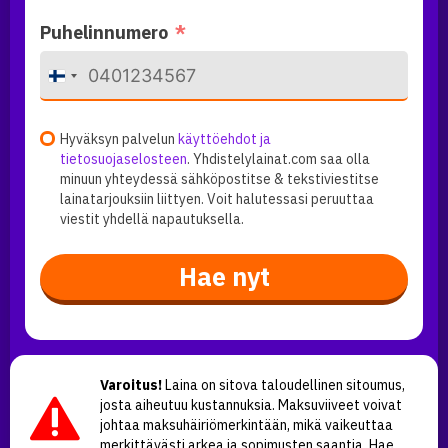
Puhelinnumero
F
i
n
l
Hyväksyn palvelun
käyttöehdot ja
a
tietosuojaselosteen
. Yhdistelylainat.com saa olla
n
minuun yhteydessä sähköpostitse & tekstiviestitse
d
lainatarjouksiin liittyen. Voit halutessasi peruuttaa
+
viestit yhdellä napautuksella.
3
5
8
Hae nyt
Varoitus!
Laina on sitova taloudellinen sitoumus,
josta aiheutuu kustannuksia. Maksuviiveet voivat
johtaa maksuhäiriömerkintään, mikä vaikeuttaa
merkittävästi arkea ja sopimusten saantia. Hae